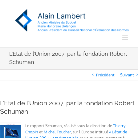
Passer
au
contenu
L’Etat de l’Union 2007, par la fondation Robert
Schuman
Précédent
Suivant
L’Etat de l’Union 2007, par la fondation Robert
Schuman
Le rapport Schuman, réalisé sous la direction de
Thierry
Chopin
et
Michel Foucher
, sur l’Europe intitulé
« L’état de