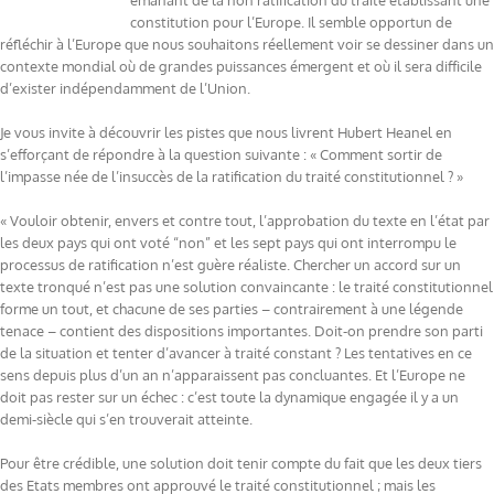
émanant de la non ratification du traité établissant une
constitution pour l’Europe. Il semble opportun de
réfléchir à l’Europe que nous souhaitons réellement voir se dessiner dans un
contexte mondial où de grandes puissances émergent et où il sera difficile
d’exister indépendamment de l’Union.
Je vous invite à découvrir les pistes que nous livrent Hubert Heanel en
s’efforçant de répondre à la question suivante : « Comment sortir de
l’impasse née de l’insuccès de la ratification du traité constitutionnel ? »
« Vouloir obtenir, envers et contre tout, l’approbation du texte en l’état par
les deux pays qui ont voté “non” et les sept pays qui ont interrompu le
processus de ratification n’est guère réaliste. Chercher un accord sur un
texte tronqué n’est pas une solution convaincante : le traité constitutionnel
forme un tout, et chacune de ses parties – contrairement à une légende
tenace – contient des dispositions importantes. Doit-on prendre son parti
de la situation et tenter d’avancer à traité constant ? Les tentatives en ce
sens depuis plus d’un an n’apparaissent pas concluantes. Et l’Europe ne
doit pas rester sur un échec : c’est toute la dynamique engagée il y a un
demi-siècle qui s’en trouverait atteinte.
Pour être crédible, une solution doit tenir compte du fait que les deux tiers
des Etats membres ont approuvé le traité constitutionnel ; mais les