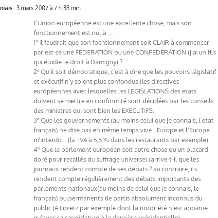
niais
3 mars 2007 à 7 h 38 min
L’Union européenne est une excellente chose, mais son
fonctionnement est nul à … :
1° il faudrait que son focntionnement soit CLAIR à commencer
par est-ce une FEDERATION ou une CONFEDERATION (j’ai un fils
qui étudie le droit à Damigny) ?
2° Qu’il soit démocratique, c’est à dire que les pouvoirs législatif
et exécutif n’y soient plus confondus (les directives
européennes avec lesquelles les LEGISLATIONS des etats
doivent se mettre en conformité sont décidées par les conseils
des ministres qui sont bien les EXECUTIFS.
3° Que les gouvernements (au moins celui que je connais, l’etat
français) ne dise pas en même temps vive l’Europe et l’Europe
m’interdit… (la TVA à 5,5 % dans les restaurants par exemple)
4° Que le parlement européen soit autre chose qu’un placard
doré pour recallés du suffrage universel (arrive-t-il que les
journaux rendent compte de ses débats ? au contraire, ils
rendent compte régulièrement des débats importants des
parlements nationaux(au moins de celui que je connais, le
français) ou permanents de partis absolument inconnus du
public (A Lipietz par exemple dont la notoriété n’est apparue
qu’avec sa candidature à la dernière présidentielle)