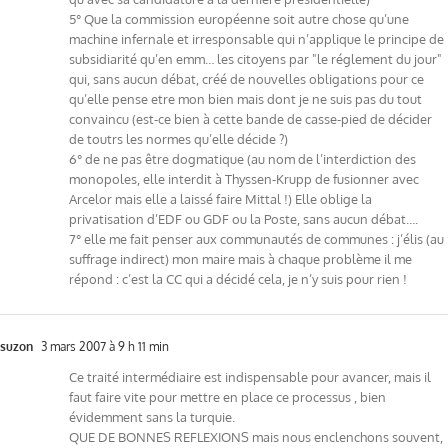
5° Que la commission européenne soit autre chose qu’une
machine infernale et irresponsable qui n’applique le principe de
subsidiarité qu’en emm… les citoyens par "le réglement du jour"
qui, sans aucun débat, créé de nouvelles obligations pour ce
qu’elle pense etre mon bien mais dont je ne suis pas du tout
convaincu (est-ce bien à cette bande de casse-pied de décider
de toutrs les normes qu’elle décide ?)
6° de ne pas être dogmatique (au nom de l’interdiction des
monopoles, elle interdit à Thyssen-Krupp de fusionner avec
Arcelor mais elle a laissé faire Mittal !) Elle oblige la
privatisation d’EDF ou GDF ou la Poste, sans aucun débat….
7° elle me fait penser aux communautés de communes : j’élis (au
suffrage indirect) mon maire mais à chaque problème il me
répond : c’est la CC qui a décidé cela, je n’y suis pour rien !
suzon
3 mars 2007 à 9 h 11 min
Ce traité intermédiaire est indispensable pour avancer, mais il
faut faire vite pour mettre en place ce processus , bien
évidemment sans la turquie.
QUE DE BONNES REFLEXIONS mais nous enclenchons souvent,