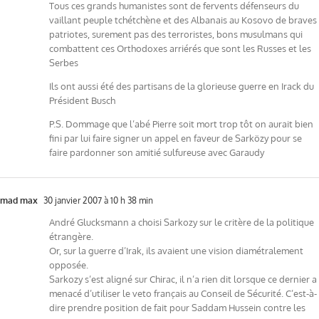
Tous ces grands humanistes sont de fervents défenseurs du
vaillant peuple tchétchène et des Albanais au Kosovo de braves
patriotes, surement pas des terroristes, bons musulmans qui
combattent ces Orthodoxes arriérés que sont les Russes et les
Serbes
Ils ont aussi été des partisans de la glorieuse guerre en Irack du
Président Busch
P.S. Dommage que l’abé Pierre soit mort trop tôt on aurait bien
fini par lui faire signer un appel en faveur de Sarközy pour se
faire pardonner son amitié sulfureuse avec Garaudy
mad max
30 janvier 2007 à 10 h 38 min
André Glucksmann a choisi Sarkozy sur le critère de la politique
étrangère.
Or, sur la guerre d’Irak, ils avaient une vision diamétralement
opposée.
Sarkozy s’est aligné sur Chirac, il n’a rien dit lorsque ce dernier a
menacé d’utiliser le veto français au Conseil de Sécurité. C’est-à-
dire prendre position de fait pour Saddam Hussein contre les