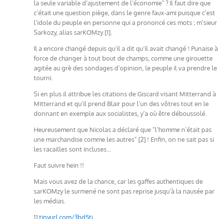
la seule variable d’ajustement de l’économie" ? Il faut dire que
c’était une question piège, dans le genre faux-ami puisque c’est
l’idole du peuple en personne qui a prononcé ces mots ; m’sieur
Sarkozy, alias sarKOMzy [1].
Il a encore changé depuis qu’il a dit qu’il avait changé ! Punaise à
force de changer à tout bout de champs, comme une girouette
agitée au grè des sondages d’opinion, le peuple il va prendre le
tourni.
Si en plus il attribue les citations de Giscard visant Mitterrand à
Mitterrand et qu’il prend Blair pour l’un des vôtres tout en le
donnant en exemple aux socialistes, y’a où être déboussolé.
Heureusement que Nicolas a déclaré que "l’homme n’était pas
une marchandise comme les autres" [2] ! Enfin, on ne sait pas si
les racailles sont incluses…
Faut suivre hein !!
Mais vous avez de la chance, car les gaffes authentiques de
sarKOMzy le surmené ne sont pas reprise jusqu’à la nausée par
les médias.
1]
tinyurl.com/3bd5tj