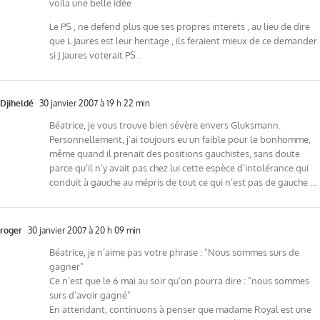
voila une belle idée
Le PS , ne defend plus que ses propres interets , au lieu de dire
que L Jaures est leur heritage , ils feraient mieux de ce demander
si J Jaures voterait PS .
Djiheldé
30 janvier 2007 à 19 h 22 min
Béatrice, je vous trouve bien sévère envers Gluksmann.
Personnellement, j’ai toujours eu un faible pour le bonhomme,
même quand il prenait des positions gauchistes, sans doute
parce qu’il n’y avait pas chez lui cette espèce d’intolérance qui
conduit à gauche au mépris de tout ce qui n’est pas de gauche …
roger
30 janvier 2007 à 20 h 09 min
Béatrice, je n’aime pas votre phrase : "Nous sommes surs de
gagner"
Ce n’est que le 6 mai au soir qu’on pourra dire : "nous sommes
surs d’avoir gagné"
En attendant, continuons à penser que madame Royal est une