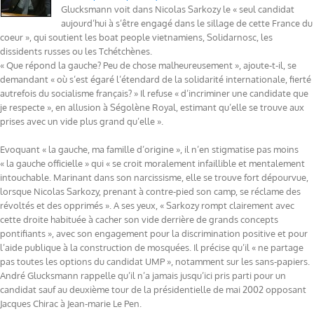
Glucksmann voit dans Nicolas Sarkozy le « seul candidat
aujourd’hui à s’être engagé dans le sillage de cette France du
coeur », qui soutient les boat people vietnamiens, Solidarnosc, les
dissidents russes ou les Tchétchènes.
« Que répond la gauche? Peu de chose malheureusement », ajoute-t-il, se
demandant « où s’est égaré l’étendard de la solidarité internationale, fierté
autrefois du socialisme français? » Il refuse « d’incriminer une candidate que
je respecte », en allusion à Ségolène Royal, estimant qu’elle se trouve aux
prises avec un vide plus grand qu’elle ».
Evoquant « la gauche, ma famille d’origine », il n’en stigmatise pas moins
« la gauche officielle » qui « se croit moralement infaillible et mentalement
intouchable. Marinant dans son narcissisme, elle se trouve fort dépourvue,
lorsque Nicolas Sarkozy, prenant à contre-pied son camp, se réclame des
révoltés et des opprimés ». A ses yeux, « Sarkozy rompt clairement avec
cette droite habituée à cacher son vide derrière de grands concepts
pontifiants », avec son engagement pour la discrimination positive et pour
l’aide publique à la construction de mosquées. Il précise qu’il « ne partage
pas toutes les options du candidat UMP », notamment sur les sans-papiers.
André Glucksmann rappelle qu’il n’a jamais jusqu’ici pris parti pour un
candidat sauf au deuxième tour de la présidentielle de mai 2002 opposant
Jacques Chirac à Jean-marie Le Pen.