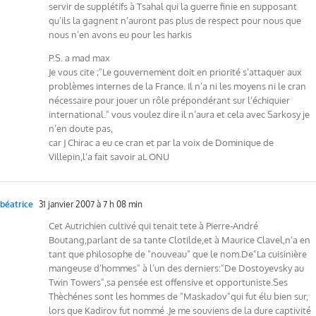
servir de supplétifs à Tsahal qui la guerre finie en supposant
qu’ils la gagnent n’auront pas plus de respect pour nous que
nous n’en avons eu pour les harkis
P.S. a mad max
Je vous cite ;"Le gouvernement doit en priorité s’attaquer aux
problèmes internes de la France. Il n’a ni les moyens ni le cran
nécessaire pour jouer un rôle prépondérant sur l’échiquier
international." vous voulez dire il n’aura et cela avec Sarkosy je
n’en doute pas,
car J Chirac a eu ce cran et par la voix de Dominique de
Villepin,l’a fait savoir aL ONU
béatrice
31 janvier 2007 à 7 h 08 min
Cet Autrichien cultivé qui tenait tete à Pierre-André
Boutang,parlant de sa tante Clotilde,et à Maurice Clavel,n’a en
tant que philosophe de "nouveau" que le nom.De"La cuisinière
mangeuse d’hommes" à l’un des derniers:"De Dostoyevsky au
Twin Towers",sa pensée est offensive et opportuniste.Ses
Thèchénes sont les hommes de "Maskadov"qui fut élu bien sur,
lors que Kadirov fut nommé .Je me souviens de la dure captivité