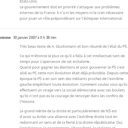
Etats-Unis.
Le gouvernement doit en priorité s’attaquer aux problèmes
internes de la France. Il n’a ni les moyens ni le cran nécessaire
pour jouer un rôle prépondérant sur l’échiquier international.
vienne
30 janvier 2007 à 11 h 38 min
Très beau texte de A. Glucksmann et bon résumé de l’état du PS.
Ce qui m’étonne le plus ce qu’il a fallu à cet intellectuel tant de
temps pour s’apercevoir de cet archaïsme.
Quand pour gagner les élections et pour gouverner le PS s’est
allié au PC cette non évolution était déjà prévisible. Depuis cette
époque le PS a en son sein des militants proches de l’extrême
gauche empêchant toute évolution. Comment voulez vous qu’ils
effectuent un virage vers la social-démocratie avec ces boulets
qu’ils n’ont pas eu le courage de renvoyer dans les confins de
l’histoire.
Le grand mérite de la droite et particulièrement de NS est
d’avoir su éviter une alliance avec l’extrême droite tout en
redonnant un sens et de la fierté à la droite républicaine. Oui,
l’intelligence, le pragmatisme, l’honnêteté, le réalisme et