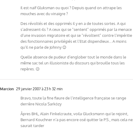
Il est naïf Gluksman ou quoi ? Depuis quand on attrape les
mouches avec du vinaigre ?
Des révoltés et des opprimés il y en a de toutes sortes. A qui
s’adressent-ils ? A ceux qui se "sentent" opprimés par la menace
d’une invasion migratoire et qui se "révoltent" contre l’impéritie
des fonctionnaires privilégiés et l’Etat dispendieux… A moins
qu’il ne parle de Johnny 😉
Quelle absence de pudeur d’englober tout le monde dans le
même sac tel un illusioniste du discours qui brouille tous les
repères. 😉
Marcion
29 janvier 2007 à 23 h 32 min
Bravo, toute la fine fleure de l’intelligence française se range
derrière Nicola Sarközy
Âpres BHL, Alain Finkelcraute, voila Glucksmann qui le rejoint,
Bernard Kouchner n’a pas encore osé quitter le P.S., mais cela ne
saurait tarder