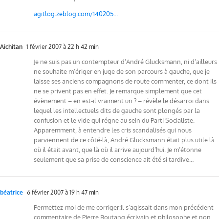
agitlog.zeblog.com/140205…
Aichitan
1 février 2007 à 22 h 42 min
Je ne suis pas un contempteur d’André Glucksmann, ni d’ailleurs
ne souhaite m’ériger en juge de son parcours à gauche, que je
laisse ses anciens compagnons de route commenter, ce dont ils
ne se privent pas en effet. Je remarque simplement que cet
évènement – en est-il vraiment un ? – révèle le désarroi dans
lequel les intellectuels dits de gauche sont plongés par la
confusion et le vide qui régne au sein du Parti Socialiste.
Apparemment, à entendre les cris scandalisés qui nous
parviennent de ce côté-là, André Glucksmann était plus utile là
où il était avant, que là où il arrive aujourd’hui. Je m’étonne
seulement que sa prise de conscience ait été si tardive…
béatrice
6 février 2007 à 19 h 47 min
Permettez-moi de me corriger:il s’agissait dans mon précédent
commentaire de Pierre Boutang écrivain,et philosophe et non