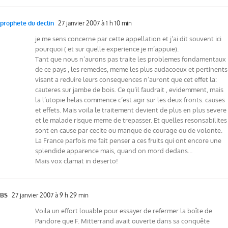
prophete du declin
27 janvier 2007 à 1 h 10 min
je me sens concerne par cette appellation et j’ai dit souvent ici
pourquoi ( et sur quelle experience je m’appuie).
Tant que nous n’aurons pas traite les problemes fondamentaux
de ce pays , les remedes, meme les plus audacoeux et pertinents
visant a reduire leurs consequences n’auront que cet effet la:
cauteres sur jambe de bois. Ce qu’il faudrait , evidemment, mais
la l’utopie helas commence c’est agir sur les deux fronts: causes
et effets. Mais voila le traitement devient de plus en plus severe
et le malade risque meme de trepasser. Et quelles resonsabilites
sont en cause par cecite ou manque de courage ou de volonte.
La France parfois me fait penser a ces fruits qui ont encore une
splendide apparence mais, quand on mord dedans…
Mais vox clamat in deserto!
BS
27 janvier 2007 à 9 h 29 min
Voila un effort louable pour essayer de refermer la boîte de
Pandore que F. Mitterrand avait ouverte dans sa conquête