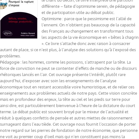
le chant du déclin, ce livre interprète une partition
différente – faite d’optimisme serein, de pédagogie
et de participation utile au débat public.
Optimisme : parce que le pessimisme est l’allié de
l’ennemi. On n’obtient pas beaucoup de la capacité
des Français au changement en transformant tous
les aspects de la vie économique en « bêtes à chagrin
». Ce livre s’attache donc avec raison à consacrer
autant de place, si ce n’est plus, à l’analyse des solutions qu’à l’exposé des
problèmes.
Pédagogie : les hommes, comme les poissons, s’attrapent par la tête. La
force de conviction ne peut se contenter d’effets de manche ou de discours
rhétoriques lancés en l’air. Cet ouvrage présente l’intérêt, plutôt rare
aujourd’hui, d’exposer avec soin les enseignements de l’analyse
économique tout en restant accessible voire humoristique, et de relier ces
enseignements aux problèmes actuels de notre pays. Cette vision concrète
mais en profondeur des enjeux, la tête au ciel et les pieds sur terre pour
ainsi dire, est particulièrement bienvenue à l’heure de la dictature du court
terme. Le débat public est souvent broyé par le mixeur de l’actualité et
réduit à quelques confettis de pensée et autres miettes de raisonnement
surnageant dans l’eau tiède. Cet ouvrage nous fournit l’occasion de porter
notre regard sur les pierres de fondation de notre économie, que personne
ne voit au premier coup d’oeil mais qui n’en constituent pas moins la