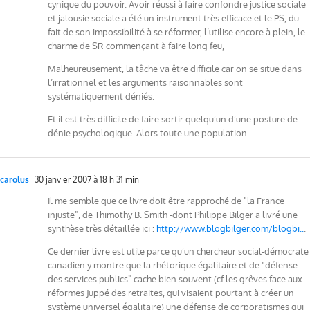
cynique du pouvoir. Avoir réussi à faire confondre justice sociale
et jalousie sociale a été un instrument très efficace et le PS, du
fait de son impossibilité à se réformer, l’utilise encore à plein, le
charme de SR commençant à faire long feu,
Malheureusement, la tâche va être difficile car on se situe dans
l’irrationnel et les arguments raisonnables sont
systématiquement déniés.
Et il est très difficile de faire sortir quelqu’un d’une posture de
dénie psychologique. Alors toute une population …
carolus
30 janvier 2007 à 18 h 31 min
Il me semble que ce livre doit être rapproché de "la France
injuste", de Thimothy B. Smith -dont Philippe Bilger a livré une
synthèse très détaillée ici :
http://www.blogbilger.com/blogbi..
.
Ce dernier livre est utile parce qu’un chercheur social-démocrate
canadien y montre que la rhétorique égalitaire et de "défense
des services publics" cache bien souvent (cf les grêves face aux
réformes Juppé des retraites, qui visaient pourtant à créer un
système universel égalitaire) une défense de corporatismes qui