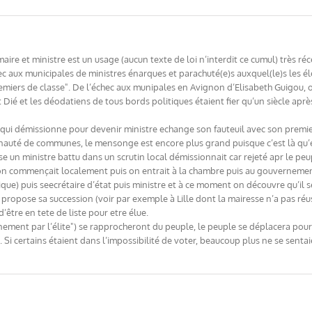
s maire et ministre est un usage (aucun texte de loi n’interdit ce cumul) très
hec aux municipales de ministres énarques et parachuté(e)s auxquel(le)s les é
miers de classe". De l’échec aux munipales en Avignon d’Elisabeth Guigou, o
St Dié et les déodatiens de tous bords politiques étaient fier qu’un siècle après
e qui démissionne pour devenir ministre echange son fauteuil avec son premier
nauté de communes, le mensonge est encore plus grand puisque c’est là qu’es
se un ministre battu dans un scrutin local démissionnait car rejeté apr le peup
 : on commençait localement puis on entrait à la chambre puis au gouverneme
que) puis seecrétaire d’état puis ministre et à ce moment on découvre qu’il se
propose sa succession (voir par exemple à Lille dont la mairesse n’a pas réus
d’être en tete de liste pour etre élue.
nement par l’élite") se rapprocheront du peuple, le peuple se déplacera pour v
 Si certains étaient dans l’impossibilité de voter, beaucoup plus ne se senta