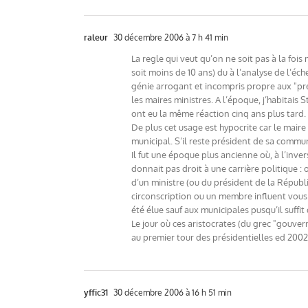
raleur
30 décembre 2006 à 7 h 41 min
La regle qui veut qu’on ne soit pas à la foi
soit moins de 10 ans) du à l’analyse de l’éc
génie arrogant et incompris propre aux "pre
les maires ministres. A l’époque, j’habitais 
ont eu la même réaction cinq ans plus tard.
De plus cet usage est hypocrite car le mair
municipal. S’il reste président de sa commu
Il fut une époque plus ancienne où, à l’inver
donnait pas droit à une carrière politique
d’un ministre (ou du président de la Républi
circonscription ou un membre influent vous 
été élue sauf aux municipales pusqu’il suffit 
Le jour où ces aristocrates (du grec "gouver
au premier tour des présidentielles ed 2002.
yffic31
30 décembre 2006 à 16 h 51 min