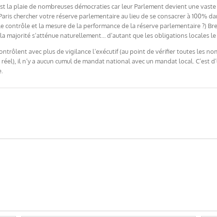
st la plaie de nombreuses démocraties car leur Parlement devient une vaste sc
aris chercher votre réserve parlementaire au lieu de se consacrer à 100% dans l
e contrôle et la mesure de la performance de la réserve parlementaire ?) Bref,
la majorité s’atténue naturellement… d’autant que les obligations locales le
ntrôlent avec plus de vigilance l’exécutif (au point de vérifier toutes les n
 réel), il n’y a aucun cumul de mandat national avec un mandat local. C’est d
e.