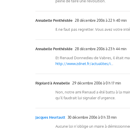
peine de faire une révolution.
Annabelle Penthésilée
28 décembre 2006 à 22 h 40 min
Il ne faut pas regretter. Vous avez votre int
Annabelle Penthésilée
28 décembre 2006 à 23 h 44 min
Et Renaud Donnedieu de Vabres, il était maire 
http://www.zdnet.fr/actualites/i..
.
Rigolard à Annabelle
29 décembre 2006 à 0 h 17 min
Non, notre ami Renaud a été battu à la mair
qu’il faudrait lui signaler d’urgence.
Jacques Heurtault
30 décembre 2006 à 0 h 33 min
Aucune loi n’oblige un maire à démissionner