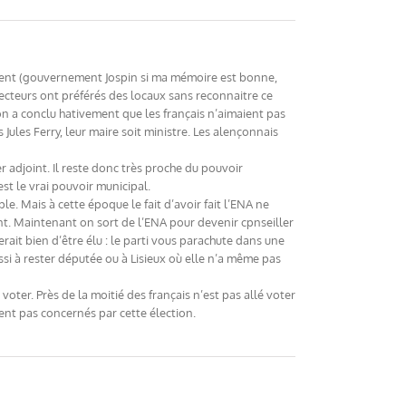
 récent (gouvernement Jospin si ma mémoire est bonne,
lecteurs ont préférés des locaux sans reconnaitre ce
n a conclu hativement que les français n’aimaient pas
 Jules Ferry, leur maire soit ministre. Les alençonnais
 adjoint. Il reste donc très proche du pouvoir
t le vrai pouvoir municipal.
le. Mais à cette époque le fait d’avoir fait l’ENA ne
nt. Maintenant on sort de l’ENA pour devenir cpnseiller
rait bien d’être élu : le parti vous parachute dans une
si à rester députée ou à Lisieux où elle n’a même pas
oter. Près de la moitié des français n’est pas allé voter
ient pas concernés par cette élection.