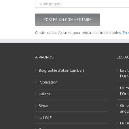
Ce site utilise Akismet pour réduire les indésirables.
En 
A PROPOS
LES AU
Biographie d’alain Lambert
Le si
l’Orn
Publication
Le Po
l’Orn
Galerie
OrneL
Sénat
angl
La LOLF
Le Ce