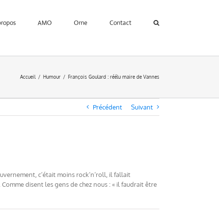
propos
AMO
Orne
Contact
Accueil
Humour
François Goulard : réélu maire de Vannes
Précédent
Suivant
vernement, c’était moins rock’n’roll, il fallait
Comme disent les gens de chez nous : « il faudrait être