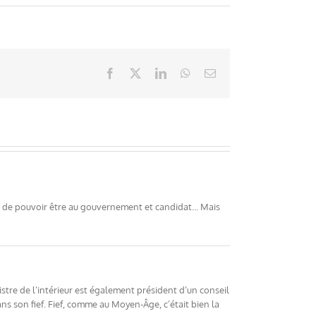
Facebook
X
LinkedIn
WhatsApp
Email
ou de pouvoir être au gouvernement et candidat… Mais
tre de l’intérieur est également président d’un conseil
ans son fief. Fief, comme au Moyen-Âge, c’était bien la