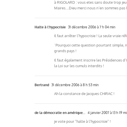
à RIGOLARD : vous etes sans doute trop jeu
Maires….Dieu merci nous n’en sommes pas là
Halte à l'hypocrisie
31 décembre 2006 à 7 h 04 min
Il faut arrêter l’hypocrisie ! La seule vrai
¨Pourquoi cette question pourtant simple, n
grands pays !
Il faut également inscrire les Présidence
la Loi sur les cumuls interdits !
Bertrand
31 décembre 2006 à 8 h 53 min
Ah la constance de Jacques CHIRAC !
de la démocratie en amérique...
4 janvier 2007 à 13 h 19 m
je vote pour "halte à l’hypocrisie" !