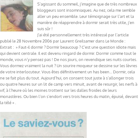
S’agissant du sommeil, j’imagine que de très nombreux
bloggeurs sont insomniaques. Au nez, cela me semble
aller un peu ensemble. Leur témoignage sur l’art et la
manière de réapprendre à dormir serait très utile, j’en
suis sûr !
J’ai été personnellement très intéressé par l’article
publié le 28 Novembre 2006 par Laurent Greilsamer dans Le Monde :
Extrait : » Faut-il dormir ? Dormir beaucoup ? C’est une question idiote mais
qui devient centrale. Il est devenu ringard de dormir. Dormir comme tout le
monde, vous n’y pensez pas ! De nos jours, on revendique ses nuits courtes.
Vous dormez vraiment la nuit ? Un sourire moqueur se dessine sur les lèvres
de votre interlocuteur. Vous êtes définitivement un has been… Dormir, cela
ne se fait plus du tout. Aujourd’hui, on consent tout juste à s’allonger trois
ou quatre heures sur un lit de camp vers minuit, avant de resurgir, les nerfs à
vif, à l’heure où les moines trottent sur les dalles froides de leurs
monastères. Ou bien l’on s’endort vers trois heures du matin, épuisé, devant
la télé « .