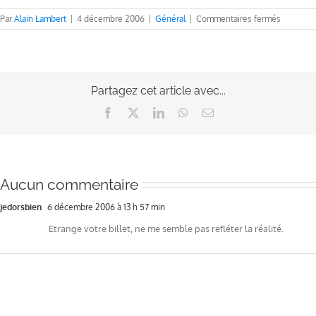
sur
Par
Alain Lambert
|
4 décembre 2006
|
Général
|
Commentaires fermés
Le
saviez-
vous
?
Partagez cet article avec...
Facebook
X
LinkedIn
WhatsApp
Email
Aucun commentaire
jedorsbien
6 décembre 2006 à 13 h 57 min
Etrange votre billet, ne me semble pas refléter la réalité.