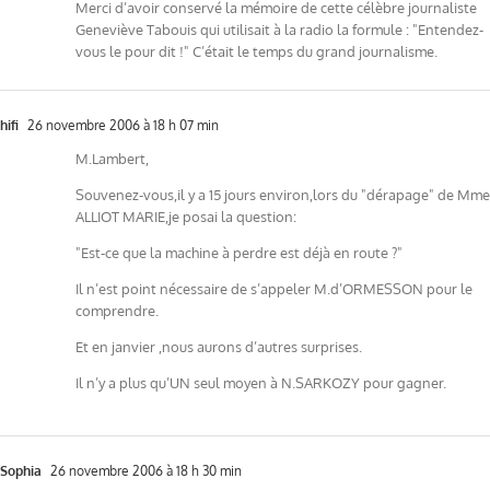
Merci d’avoir conservé la mémoire de cette célèbre journaliste
Geneviève Tabouis qui utilisait à la radio la formule : "Entendez-
vous le pour dit !" C’était le temps du grand journalisme.
hifi
26 novembre 2006 à 18 h 07 min
M.Lambert,
Souvenez-vous,il y a 15 jours environ,lors du "dérapage" de Mme
ALLIOT MARIE,je posai la question:
"Est-ce que la machine à perdre est déjà en route ?"
Il n’est point nécessaire de s’appeler M.d’ORMESSON pour le
comprendre.
Et en janvier ,nous aurons d’autres surprises.
Il n’y a plus qu’UN seul moyen à N.SARKOZY pour gagner.
Sophia
26 novembre 2006 à 18 h 30 min