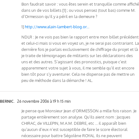
Bon faudrait savoir : vous êtes serein et tranquille comme affiché
dans un de vos billets [1] ; ou vous pensez (tout bas) comme M.
d’Ormesson qu’il y a péril en la demeure ?
1]
http://www.alain-lambert-blog.or..
.
NDLR : Je ne vois pas bien le rapport entre mon billet précédent
et celui-ci mais si vous en voyez un, je ne serai pas contrariant. La
dernière fois je parlais exclusivement de chiffrage du projet et là
je traite de témoignages de militants sur les déclarations des
uns et des autres. S’agissant des pronostics, puisque c’est
apparemment votre sujet à vous, il me semble qu’il est encore
bien tôt pour s’y aventurer. Cela ne dispense pas de mettre un
peu de méthode dans la démarche ! AL.
BERNIC.
26 novembre 2006 à 19 h 15 min
Je pense que Monsieur Jean d’ORMESSON a mille fois raison. Je
partage entièrement son analyse. Qu’ils aient nom : Jacques
CHIRAC, de VILLEPIN, M.A.M. DEBRE, etc … il apparaît bien
qu’aucun d’eux n’est susceptible de faire le score électoral
nécessaire pour battre Ségolène ROYAL. Ils ne peuvent