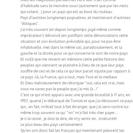
d’habitude sans le moindre souci (autrement que par les mots
qui volent…) pour un pays qui est au bout du rouleau.
Pays d’autistes longtemps popualires, et maintenant d’autistes
"élitiques".
J’ai très souvent (et depuis longtemps; jugé même comme
imprécateur!) dénoncé (en justifiant cette dénonciation) cette
situation et son évolution prévisible qui, pour ne pas être
inhabituelle, met dans le même sac, paradoxalement, et la
gauche et la droite pour ce qui concerne le sort de notre pays.
Et voilà que me revient en mémoire cette petite histoire des
peuples qui viennent se plaindre à Dieu de ce que leur pays
souffre de ceci et de cela ce qui leur parait injuste par rapport à
ce pays -là, la France, qui a tout, mais Tout et le meilleur.
Et Dieu malicieusement de rétorquer "oui, cela est vrai, mais
vous ne savez pas le peuple que j’ai mis là…!"
C’est ce qui m’est apparu avec une grande brutalité à 17 ans, en
1957, quand j’ai débarqué de Tunisie et que j’ai découvert ce pays
qui , en fait, m’était tout à fait étranger, que j’ai servi contre lui-
même trop souvent ce qu’ "on" m’a fait très cher payer…
Je n’ai cessé , je dois le dire, de m’y sentir en…insécurité!
Le plus beau des pays certainement.
Qu’en ont donc fait les français qui maintenant pleurent les