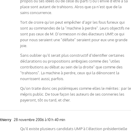
propos ou ses idées ou de celle du parti !) ou l’envie d’être à sa
place sont autant de trahisons. Alros que ça n’est que de la
sains concurrence.
Tort de croire qu’on peut empêcher d’agir les fous furieux qui
sont au commandes de la "machine à perdre". Leurs objectifs ne
sont pas ceux de M. D’ormesson ni des électeurs UMP, ce qui
pour nous seraient une "défaite" seraient pour eux une grande
joie.
Sans oublier qu’il serait plus constructif d’identifier certaines
déclarations ou propositions ambigües comme des "utiles
contributions au débat au sein de la droite" que comme des
"trahisons". La machine à perdre, ceux qui la dénoncent la
nourrissent aussi, parfois.
Qu’on traite donc ces polémiques comme elles le mérites : par le
mépris public. De toue façon les auteurs de ses conneries les
payeront, tôt ou tard, et cher.
thierry
28 novembre 2006 à 10 h 40 min
Qu’il existe plusieurs candidats UMP à l’élection présidentielle