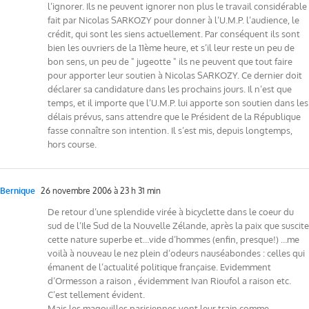
l’ignorer. Ils ne peuvent ignorer non plus le travail considérable
fait par Nicolas SARKOZY pour donner à l’U.M.P. l’audience, le
crédit, qui sont les siens actuellement. Par conséquent ils sont
bien les ouvriers de la 11ème heure, et s’il leur reste un peu de
bon sens, un peu de " jugeotte " ils ne peuvent que tout faire
pour apporter leur soutien à Nicolas SARKOZY. Ce dernier doit
déclarer sa candidature dans les prochains jours. Il n’est que
temps, et il importe que l’U.M.P. lui apporte son soutien dans les
délais prévus, sans attendre que le Président de la République
fasse connaître son intention. Il s’est mis, depuis longtemps,
hors course.
Bernique
26 novembre 2006 à 23 h 31 min
De retour d’une splendide virée à bicyclette dans le coeur du
sud de l’Ile Sud de la Nouvelle Zélande, après la paix que suscite
cette nature superbe et…vide d’hommes (enfin, presque!) …me
voilà à nouveau le nez plein d’odeurs nauséabondes : celles qui
émanent de l’actualité politique française. Evidemment
d’Ormesson a raison , évidemment Ivan Rioufol a raison etc.
C’est tellement évident.
Mais les magouilles parisiennes vont leur train comme