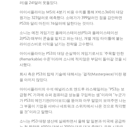
러)을 241달러 웃돌았다.
아이서플라이는 MS의 4분기 비용 수치를 통해 X박스360의 대당
원가는 323달러로 예측했다. 소매가가 399달러인 점을 감안하면
PS3와 달리 마진이 76달러에 달한다는 것이다.
소니는 예전 게임기인 플레이스테이션(PS)과 플레이스테이션
2(PS2) 때부터 콘솔을 밑지고 파는 대신, 개별 게임 타이틀에 붙는
라이선스비로 이익을 남기는 전략을 고수했다.
아이서플라이는 PS3의 대당 손실액이 게임기로서도 ‘주목할 만한
(Remarkable) 수준’이라며 소니에 적지않은 부담이 돌아갈 것을 시
사했다.
회사 측은 PS3의 탑재 기술에 대해서는 ‘걸작(Masterpiece)’이란 평
을 아끼지 않았다.
아이서플라이의 수석 애널리스트 앤드루 라스웨일러는 "PS3는 보
급형 PC 가격에 슈퍼 컴퓨터급 성능을 구입하는 셈"이라며 "누군가
가 PS3의 메인기판(마더보드)을 뜯어와 아무 말없이 보여주면 나는
그 부품이 기업용 서버나 네트워크 스위치에서 나온 것으로 착각했
을 것"이라고 말했다.
소니는 PS3 대량 생산에 실패하면서 올해 말 일본과 미국에 공급하
는 첫 물량을 400만 대에서 200만 대로 대거 줄였다. 유럽 시장은