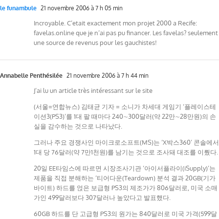
le funambule
21 novembre 2006 à 7 h 05 min
Incroyable. C’etait exactement mon projet 2000 a Recife:
favelas.online que je n’ai pas pu financer. Les favelas? seulement
une source de revenus pour les gauchistes!
Annabelle Penthésilée
21 novembre 2006 à 7 h 44 min
J’ai lu un article très intéressant sur le site
(서울=연합뉴스) 김태균 기자 = 소니가 차세대 게임기 ‘플레이스테
이션3(PS3)’를 1대 팔 때마다 240∼300달러(약 22만∼28만원)의 손
실을 감수하는 것으로 나타났다.
그러나 주요 경쟁사인 마이크로소프트(MS)는 ‘X박스360’ 콘솔에서
1대 당 76달러(약 7만1천원)를 남기는 것으로 조사돼 대조를 이뤘다.
20일 EE타임스에 따르면 시장조사기관 ‘아이서플라이(iSupply)’는
제품을 직접 분해하는 ‘티어다운(Teardown) 분석 결과 20GB(기가
바이트) 하드를 얹은 보급형 PS3의 제조가가 806달러로, 미국 소매
가인 499달러보다 307달러나 높았다고 발표했다.
60GB 하드를 단 고급형 PS3의 원가는 840달러로 미국 가격(599달