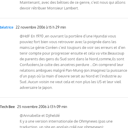
Maintenant, avec des bétises de ce genre, c’est nous qui allons
devoir rétribuer Monsieur Lambert.
béatrice
22 novembre 2006 à 15 h 29 min
@HdF En 1970 ,en ouvrant la portière d’une Hyundai vous
pouviez fort bien vous retrouver avec la poignée dans les
mains.Le génie Coréen c’est toujours de voir ses erreurs et d’en
tenir compte pour progresser ensuite et cela va vite.Beaucoup
de parents des gens du Sud sont dans le Nord,comme,ils sont
Confucéens,le culte des ancetres perdure …On comprend leur
relations ambigues malgré Pan-Mung-Jon.Imaginez la puissance
d’un pays où la main d’oeuvre serait au Nord et l’industrie au
Sud..Aucun voisin ne veut cela et non plus les US et leur vieil
adversaire le Japon.
Tech Bee
25 novembre 2006 à 13 h 09 min
@Annabelle et Djiheldé
Il y a une version internationale de Ohmynews (pas une
traduction, un site en anglais créé par ohmynews):