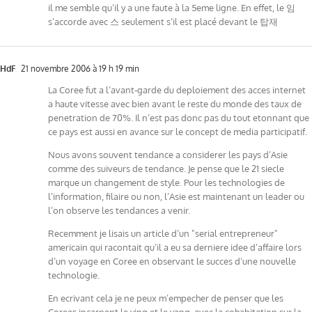
il me semble qu’il y a une faute à la 5eme ligne. En effet, le 임
s’accorde avec 스 seulement s’il est placé devant le 탑재
HdF
21 novembre 2006 à 19 h 19 min
La Coree fut a l’avant-garde du deploiement des acces internet
a haute vitesse avec bien avant le reste du monde des taux de
penetration de 70%. Il n’est pas donc pas du tout etonnant que
ce pays est aussi en avance sur le concept de media participatif.
Nous avons souvent tendance a considerer les pays d’Asie
comme des suiveurs de tendance. Je pense que le 21 siecle
marque un changement de style. Pour les technologies de
l’information, filaire ou non, l’Asie est maintenant un leader ou
l’on observe les tendances a venir.
Recemment je lisais un article d’un "serial entrepreneur"
americain qui racontait qu’il a eu sa derniere idee d’affaire lors
d’un voyage en Coree en observant le succes d’une nouvelle
technologie.
En ecrivant cela je ne peux m’empecher de penser que les
Corees incarnent le ying et le yang, avec la cohabitation sur la