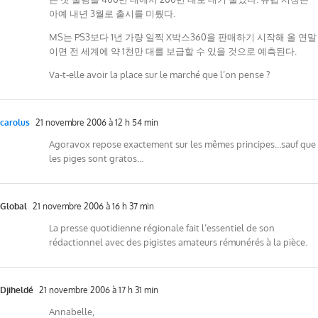
아예 내년 3월로 출시를 미뤘다.
MS는 PS3보다 1년 가량 일찍 X박스360을 판매하기 시작해 올 연말
이면 전 세계에 약 1천만 대를 보급할 수 있을 것으로 예측된다.
Va-t-elle avoir la place sur le marché que l’on pense ?
carolus
21 novembre 2006 à 12 h 54 min
Agoravox repose exactement sur les mêmes principes…sauf que
les piges sont gratos…
Global
21 novembre 2006 à 16 h 37 min
La presse quotidienne régionale fait l’essentiel de son
rédactionnel avec des pigistes amateurs rémunérés à la pièce.
Djiheldé
21 novembre 2006 à 17 h 31 min
Annabelle,