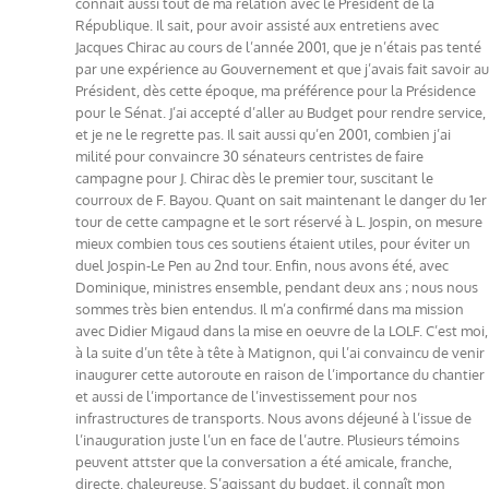
connaît aussi tout de ma relation avec le Président de la
République. Il sait, pour avoir assisté aux entretiens avec
Jacques Chirac au cours de l’année 2001, que je n’étais pas tenté
par une expérience au Gouvernement et que j’avais fait savoir au
Président, dès cette époque, ma préférence pour la Présidence
pour le Sénat. J’ai accepté d’aller au Budget pour rendre service,
et je ne le regrette pas. Il sait aussi qu’en 2001, combien j’ai
milité pour convaincre 30 sénateurs centristes de faire
campagne pour J. Chirac dès le premier tour, suscitant le
courroux de F. Bayou. Quant on sait maintenant le danger du 1er
tour de cette campagne et le sort réservé à L. Jospin, on mesure
mieux combien tous ces soutiens étaient utiles, pour éviter un
duel Jospin-Le Pen au 2nd tour. Enfin, nous avons été, avec
Dominique, ministres ensemble, pendant deux ans ; nous nous
sommes très bien entendus. Il m’a confirmé dans ma mission
avec Didier Migaud dans la mise en oeuvre de la LOLF. C’est moi,
à la suite d’un tête à tête à Matignon, qui l’ai convaincu de venir
inaugurer cette autoroute en raison de l’importance du chantier
et aussi de l’importance de l’investissement pour nos
infrastructures de transports. Nous avons déjeuné à l’issue de
l’inauguration juste l’un en face de l’autre. Plusieurs témoins
peuvent attster que la conversation a été amicale, franche,
directe, chaleureuse. S’agissant du budget, il connaît mon