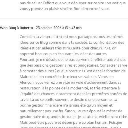
pas de saluer l’effort que vous déployez sur ce site : on voit que
vous y prenez un plaisir sincère. Bon dimanche à vous
Web-Blog à Roberto.
23 octobre 2005 à 13 h 43 min
Combien la vie serait triste si nous partagions tous les mêmes
idées sur ce Blog comme dans la société. La confrontation des
idées est par ailleurs très stimulante pour chacun. Puis, on
apprend beaucoup en écoutant les idées des autres.
Pourtant, je me désole de ne pas parvenir à refléter autre chose
que des passions gestionnaires et budgétaires. Consacrer sa vie
à compter des euros ? quelle horreur ! C’est dans la fonction de
Maire que l’on concrétise le mieux ses valeurs. Venez en
Alençon, vous verrez une ville en voie d’achèvement dans sa
restauration, à la pointe de la modernité, et très attentive à
l’égalité des chances, notamment dans les premières années de
la vie. Là où se scelle souvent le destin d’une personne. La
bonne gestion financière n’a jamais été qu’un moyen et
naturellement pas une fin. Sinon, j’aurais épousé le métier de
gestionnaire de grandes fortunes. Je serais matériellement riche.
Mais peut-être pauvre et désemparé au plan humain. Puisque
vous me poussez dans mes derniers retranchements, je crois