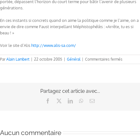
portée, dépassent l’horizon du court terme pour bâtir l’avenir de plusieurs
générations.
En ces instants si concrets quand on aime la politique comme je l’aime, on a
envie de dire comme Faust interpellant Méphistophélès : «Arrête, tu es si
beau ! »
Voir le site d’Alis
http://www.alis-sa.com/
sur
Par
Alain Lambert
|
22 octobre 2005
|
Général
|
Commentaires fermés
Journée
historique
hier
pour
l’Orne
Partagez cet article avec...
Facebook
X
LinkedIn
WhatsApp
Email
Aucun commentaire