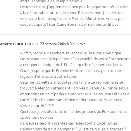
entre Dominique de Villepin et vous.
Heureusement, j’apprends un peu plus loin que vous étiez assis
à la même table lors du déjeuner. Rassurez-moi :j’ espère que
vous avez bien mangé, que le Premier Ministre ne vous a pas
coupé l’appétit ! (car Claire Bommelaer ne nous le dit pas !)
Arlette LEBOUTEILLER
23 octobre 2005 à 0 h 15 min
Au fait, Monsieur Lambert, relisant que "la rumeur veut que
Domininique de Villepin" vous "en veuille" de votre "propension
à critiquer le budget de l’ Etat" et que le déjeuner a eu lieu à
Gacé, j’espère que le Premier Ministre ne l’aura pas trop été
(agacé) d’être assis à votre table.
Cela me rappelle 2 anecdotes : de la famille réunionnaise se
trouvait à Alençon attendant l’arrivée du Tour de France. Nous
entendons un haut-parleur annoncer que les coureurs étaient à
Larré. Et les Réunionnais de demander pouquoi les coureurs
s’étaient arrêtés????
Quelques jours plus tard, défilé des groupes du Folklore. Nous
apprenons que des
danseuses seront absentes car "elles sont à Gacé". Et les
Réunionnais de nous demander "Qu’est-ce qui les a agacées ?"