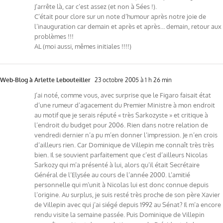
J’arrête là, car c’est assez (et non à Sées !).
C’était pour clore sur un note d’humour après notre joie de
l’inauguration car demain et après et après… demain, retour aux
problèmes !!!
AL (moi aussi, mêmes initiales !!!!)
Web-Blog à Arlette Lebouteiller
23 octobre 2005 à 1 h 26 min
J’ai noté, comme vous, avec surprise que le Figaro faisait état
d’une rumeur d’agacement du Premier Ministre à mon endroit
au motif que je serais réputé « très Sarkozyste » et critique à
l’endroit du budget pour 2006. Rien dans notre relation de
vendredi dernier n’a pu m’en donner l’impression. Je n’en crois
d’ailleurs rien. Car Dominique de Villepin me connaît très très
bien. Il se souvient parfaitement que c’est d’ailleurs Nicolas
Sarkozy qui m’a présenté à lui, alors qu’il était Secrétaire
Général de l’Elysée au cours de l’année 2000. L’amitié
personnelle qui m’unit à Nicolas lui est donc connue depuis
l’origine. Au surplus, je suis resté très proche de son père Xavier
de Villepin avec qui j’ai siégé depuis 1992 au Sénat? Il m’a encore
rendu visite la semaine passée. Puis Dominique de Villepin