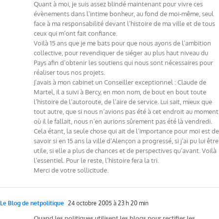
Quant à moi, je suis assez blindé maintenant pour vivre ces
évènements dans l’intime bonheur, au fond de moi-même, seul
face à ma responsabilité devant l’histoire de ma ville et de tous
ceux qui m’ont fait confiance.
Voilà 15 ans que je me bats pour que nous ayons de l’ambition
collective, pour revendiquer de siéger au plus haut niveau du
Pays afin d’obtenir les soutiens qui nous sont nécessaires pour
réaliser tous nos projets.
J’avais à mon cabinet un Conseiller exceptionnel : Claude de
Martel, il a suivi à Bercy, en mon nom, de bout en bout toute
l’histoire de l’autoroute, de l’aire de service. Lui sait, mieux que
tout autre, que si nous n’avions pas été à cet endroit au moment
où il le fallait, nous n’en aurions sûrement pas été là vendredi.
Cela étant, la seule chose qui ait de l’importance pour moi est de
savoir si en 15 ans la ville d’Alençon a progressé, si j’ai pu lui être
utile, si elle a plus de chances et de perspectives qu’avant. Voilà
l’essentiel. Pour le reste, l’histoire fera la tri.
Merci de votre sollicitude.
Le Blog de netpolitique
24 octobre 2005 à 23 h 20 min
Quand les politiques utilisent les blogs pour rectifier les