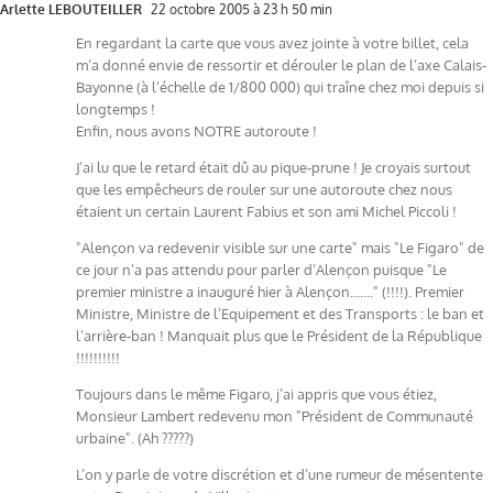
Arlette LEBOUTEILLER
22 octobre 2005 à 23 h 50 min
En regardant la carte que vous avez jointe à votre billet, cela
m’a donné envie de ressortir et dérouler le plan de l’axe Calais-
Bayonne (à l’échelle de 1/800 000) qui traîne chez moi depuis si
longtemps !
Enfin, nous avons NOTRE autoroute !
J’ai lu que le retard était dû au pique-prune ! Je croyais surtout
que les empêcheurs de rouler sur une autoroute chez nous
étaient un certain Laurent Fabius et son ami Michel Piccoli !
"Alençon va redevenir visible sur une carte" mais "Le Figaro" de
ce jour n’a pas attendu pour parler d’Alençon puisque "Le
premier ministre a inauguré hier à Alençon……." (!!!!). Premier
Ministre, Ministre de l’Equipement et des Transports : le ban et
l’arrière-ban ! Manquait plus que le Président de la République
!!!!!!!!!!
Toujours dans le même Figaro, j’ai appris que vous étiez,
Monsieur Lambert redevenu mon "Président de Communauté
urbaine". (Ah ?????)
L’on y parle de votre discrétion et d’une rumeur de mésentente