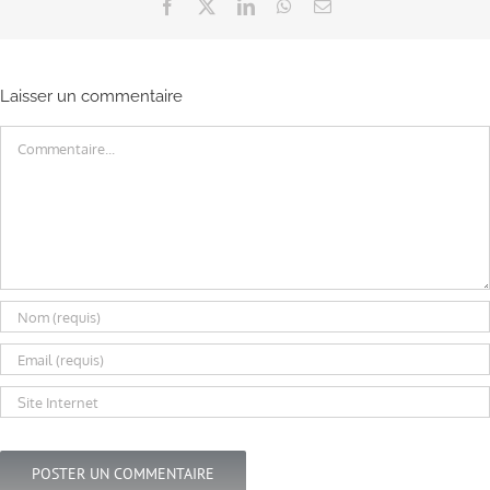
Facebook
X
LinkedIn
WhatsApp
Email
Laisser un commentaire
Commentaire