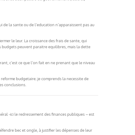
i de la sante ou de l’education n’apparaissent pas au
mer le leur. La croissance des frais de sante, qui
udgets peuvent paraitre equilibres, mais la dette
t, c’est ce que l’on fait en ne prenant que le niveau
 reforme budgetaire; je comprends la necessite de
es conclusions.
néral -ici le redressement des finances publiques – est
éfendre bec et ongle, à justifier les dépenses de leur