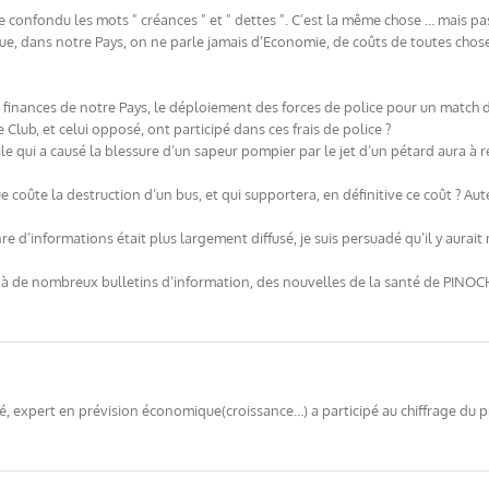
e confondu les mots " créances " et " dettes ". C’est la même chose … mais p
que, dans notre Pays, on ne parle jamais d’Economie, de coûts de toutes chose
s finances de notre Pays, le déploiement des forces de police pour un match 
 Club, et celui opposé, ont participé dans ces frais de police ?
 qui a causé la blessure d’un sapeur pompier par le jet d’un pétard aura à 
coûte la destruction d’un bus, et qui supportera, en définitive ce coût ? Aute
e d’informations était plus largement diffusé, je suis persuadé qu’il y aurai
 à de nombreux bulletins d’information, des nouvelles de la santé de PINOCHET
 expert en prévision économique(croissance…) a participé au chiffrage du pr