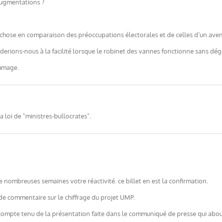
ugmentations ?
 chose en comparaison des préoccupations électorales et de celles d’un aven
éderions-nous à la facilité lorsque le robinet des vannes fonctionne sans dég
ommage.
la loi de "ministres-bullocrates".
 nombreuses semaines votre réactivité. ce billet en est la confirmation.
g de commentaire sur le chiffrage du projet UMP.
compte tenu de la présentation faite dans le communiqué de presse qui aboutit