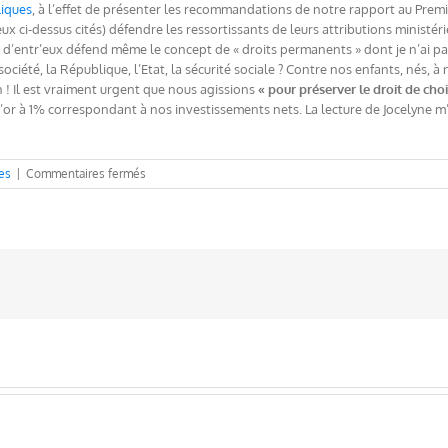
liques
, à l’effet de présenter les recommandations de notre rapport au Premie
eux ci-dessus cités) défendre les ressortissants de leurs attributions ministé
n d’entr’eux défend même le concept de « droits permanents » dont je n’ai pas
société, la République, l’Etat, la sécurité sociale ? Contre nos enfants, nés, à 
! Il est vraiment urgent que nous agissions
« pour préserver le droit de cho
d’or à 1% correspondant à nos investissements nets. La lecture de Jocelyne m’
sur
es
|
Commentaires fermés
Préserver
le
droit
de
choisir
des
générations
futures