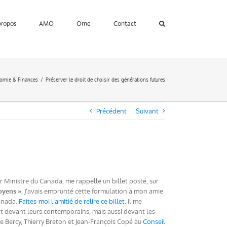
propos
AMO
Orne
Contact
omie & Finances
Préserver le droit de choisir des générations futures
Précédent
Suivant
er Ministre du Canada, me rappelle un billet posté, sur
oyens ».
J’avais emprunté cette formulation à mon amie
Canada.
Faites-moi l’amitié de relire ce billet
. Il me
nt devant leurs contemporains, mais aussi devant les
de Bercy, Thierry Breton et Jean-François Copé au
Conseil