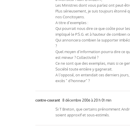
Les Ministres dont vous parlez ont peut-êtr
Plus sérieusement, je suis toujours étonné 
nos Concitoyens.
A titre d’exemples :
Qui pourrait nous dire ce que coûte pour le
impliqué le P.S.G. et à hauteur de combien ce
Qui annoncera combien le supporter imbécile
?
Quel moyen d’information pourra dire ce que 
est mineur ? Collectivité ?
Ce ne sont que des exemples, mais si ce genr
Société toute entière y gagnerait.
A l’opposé, on entendait ces derniers jours,
excès " d’honneur" ?
contre-courant
8 décembre 2006 à 20 h 01 min
Si T Breton, que certains prénomment André,
soient approxif et sous-estimés.