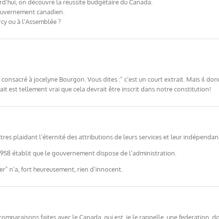
rd’hui, on découvre la réussite budgétaire du Canada.
 gouvernement canadien.
rcy ou à l’Assemblée ?
illet consacré à jocelyne Bourgon. Vous dites :" c’est un court extrait. Mais il
trait est tellement vrai que cela devrait être inscrit dans notre constitution!
res plaidant l’éternité des attributions de leurs services et leur indépendan
 1958 établit que le gouvernement dispose de l’administration.
er" n’a, fort heureusement, rien d’innocent.
comparaisons faites avec le Canada, qui est, je le rappelle, une federation,