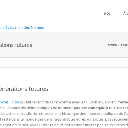
Blog
À 
ations futures
Accueil
Econ
générations futures
nçois Fillon
qui fait le récit de sa rencontre avec Jean Chrétien, ancien Premi
ré
« Les sociétés démocratiques ne donnent pas une voix égale à tous les cit
 des acteurs décisifs du redressement historique des finances publiques du 
qu’il reste dans le monde des gens raisonnables et responsables, pas seuleme
ne émotion ce soir. Avec Didier Migaud, nous étions invités par les ministres 