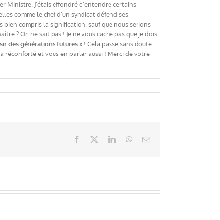
r Ministre. J’étais effondré d’entendre certains
rielles comme le chef d’un syndicat défend ses
 bien compris la signification, sauf que nous serions
naître ? On ne sait pas ! Je ne vous cache pas que je dois
isir des générations futures »
! Cela passe sans doute
a réconforté et vous en parler aussi ! Merci de votre
Facebook
X
LinkedIn
WhatsApp
Email