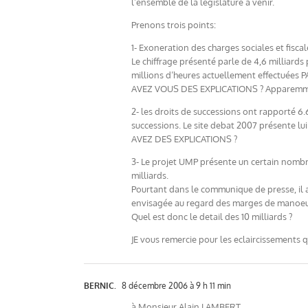
l’ensemble de la legislature a venir.
Prenons trois points:
1- Exoneration des charges sociales et fisca
Le chiffrage présenté parle de 4,6 milliard
millions d’heures actuellement effectuées 
AVEZ VOUS DES EXPLICATIONS ? Apparemment
2- les droits de successions ont rapporté 6
successions. Le site debat 2007 présente lui 
AVEZ DES EXPLICATIONS ?
3- Le projet UMP présente un certain nombre
milliards.
Pourtant dans le communique de presse, il 
envisagée au regard des marges de manoeu
Quel est donc le detail des 10 milliards ?
JE vous remercie pour les eclaircissements
BERNIC.
8 décembre 2006 à 9 h 11 min
à Monsieur Alain LAMBERT,