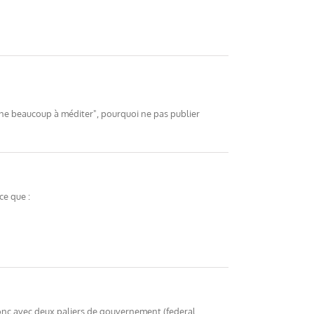
 donne beaucoup à méditer", pourquoi ne pas publier
ce que :
 donc avec deux paliers de gouvernement (federal,