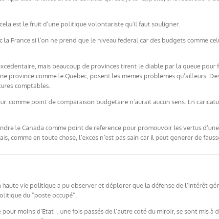
cela est le fruit d’une politique volontariste qu’il faut souligner.
 la France si l’on ne prend que le niveau federal car des budgets comme celu
cedentaire, mais beaucoup de provinces tirent le diable par la queue pour fer
ne province comme le Quebec, posent les memes problemes qu’ailleurs. Des b
tures comptables.
. comme point de comparaison budgetaire n’aurait aucun sens. En caricaturan
prendre le Canada comme point de reference pour promouvoir les vertus d’une
is, comme en toute chose, l’exces n’est pas sain car il peut generer de fauss
a haute vie politique a pu observer et déplorer que la défense de l’intérêt gé
olitique du "poste occupé".
our moins d’Etat -, une fois passés de l’autre coté du miroir, se sont mis à d