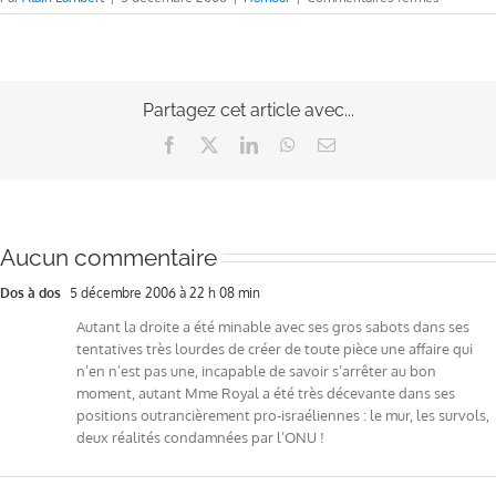
Ségo
–
diplo
–
quel
Partagez cet article avec...
boulot
!
Facebook
X
LinkedIn
WhatsApp
Email
Aucun commentaire
Dos à dos
5 décembre 2006 à 22 h 08 min
Autant la droite a été minable avec ses gros sabots dans ses
tentatives très lourdes de créer de toute pièce une affaire qui
n’en n’est pas une, incapable de savoir s’arrêter au bon
moment, autant Mme Royal a été très décevante dans ses
positions outrancièrement pro-israéliennes : le mur, les survols,
deux réalités condamnées par l’ONU !