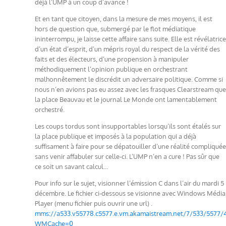
déjà l’UMP à un coup d’avance !
Et en tant que citoyen, dans la mesure de mes moyens, il est
hors de question que, submergé par le flot médiatique
ininterrompu, je laisse cette affaire sans suite. Elle est révélatrice
d’un état d’esprit, d’un mépris royal du respect de la vérité des
faits et des électeurs, d’une propension à manipuler
méthodiquement l’opinion publique en orchestrant
malhonnêtement le discrédit un adversaire politique. Comme si
nous n’en avions pas eu assez avec les frasques Clearstream que
la place Beauvau et le journal Le Monde ont lamentablement
orchestré.
Les coups tordus sont insupportables lorsqu’ils sont étalés sur
la place publique et imposés à la population qui a déjà
suffisament à faire pour se dépatouiller d’une réalité compliquée
sans venir affabuler sur celle-ci. L’UMP n’en a cure ! Pas sûr que
ce soit un savant calcul…
Pour info sur le sujet, visionner l’émission C dans l’air du mardi 5
décembre. Le fichier ci-dessous se visionne avec Windows Média
Player (menu fichier puis ouvrir une url) .
mms://a533.v55778.c5577.e.vm.akamaistream.net/7/533/5577/
WMCache=0