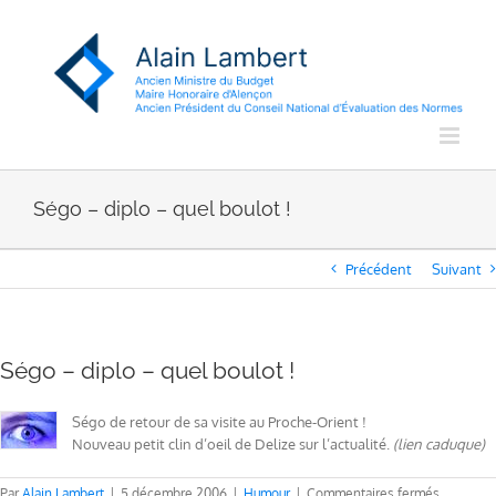
Passer
au
contenu
Ségo – diplo – quel boulot !
Précédent
Suivant
Ségo – diplo – quel boulot !
Ségo de retour de sa visite au Proche-Orient !
Nouveau petit clin d’oeil de Delize sur l’actualité.
(lien caduque)
sur
Par
Alain Lambert
|
5 décembre 2006
|
Humour
|
Commentaires fermés