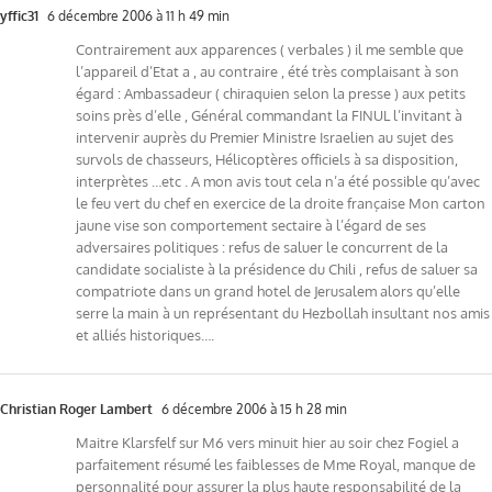
yffic31
6 décembre 2006 à 11 h 49 min
Contrairement aux apparences ( verbales ) il me semble que
l’appareil d’Etat a , au contraire , été très complaisant à son
égard : Ambassadeur ( chiraquien selon la presse ) aux petits
soins près d’elle , Général commandant la FINUL l’invitant à
intervenir auprès du Premier Ministre Israelien au sujet des
survols de chasseurs, Hélicoptères officiels à sa disposition,
interprètes …etc . A mon avis tout cela n’a été possible qu’avec
le feu vert du chef en exercice de la droite française Mon carton
jaune vise son comportement sectaire à l’égard de ses
adversaires politiques : refus de saluer le concurrent de la
candidate socialiste à la présidence du Chili , refus de saluer sa
compatriote dans un grand hotel de Jerusalem alors qu’elle
serre la main à un représentant du Hezbollah insultant nos amis
et alliés historiques….
Christian Roger Lambert
6 décembre 2006 à 15 h 28 min
Maitre Klarsfelf sur M6 vers minuit hier au soir chez Fogiel a
parfaitement résumé les faiblesses de Mme Royal, manque de
personnalité pour assurer la plus haute responsabilité de la