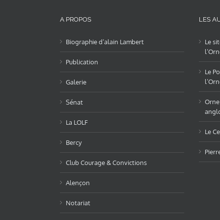
A PROPOS
LES AU
Biographie d’alain Lambert
Le si
l’Orn
Publication
Le Po
l’Orn
Galerie
OrneL
Sénat
angl
La LOLF
Le Ce
Bercy
Pierr
Club Courage & Convictions
Alençon
Notariat