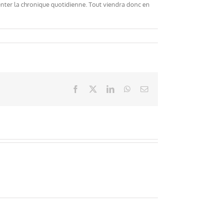
menter la chronique quotidienne. Tout viendra donc en
Facebook
X
LinkedIn
WhatsApp
Email