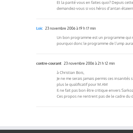
Et la parité vous en faites quoi? Depuis cet
demandez-vous si vos héros d’antan étaient m
Loïc
23 novembre 2006 à 19 h 17 min
Un bon programme est un programme qui ne c
pourquoi donc le programme de l’ump aurai
contre-courant
23 novembre 2006 à 21 h 12 min
à Christian Bois,
Je ne me serais jamais permis ces insanités 
plus le qualificatif pour M.AM
Il ne fait pas bon être critique envers Sarko
Ces propos ne rentrent pas de le cadre du d