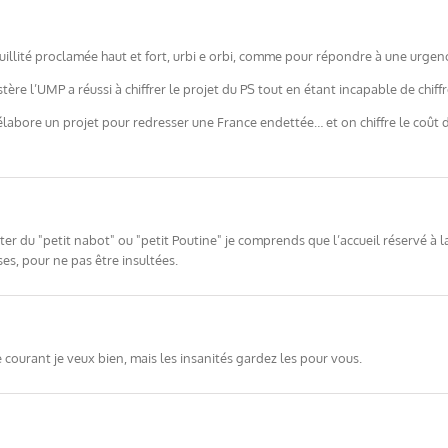
llité proclamée haut et fort, urbi e orbi, comme pour répondre à une urgenc
ère l’UMP a réussi à chiffrer le projet du PS tout en étant incapable de chiffr
n élabore un projet pour redresser une France endettée… et on chiffre le coût d
ter du "petit nabot" ou "petit Poutine" je comprends que l’accueil réservé à 
s, pour ne pas être insultées.
ourant je veux bien, mais les insanités gardez les pour vous.