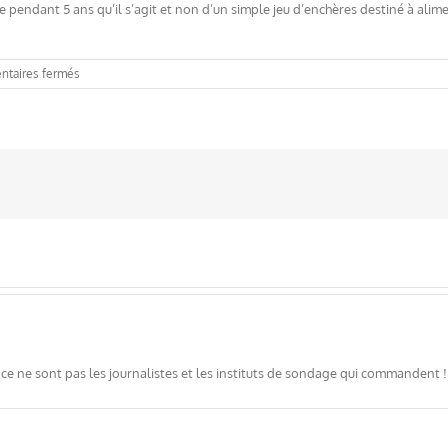
ce pendant 5 ans qu’il s’agit et non d’un simple jeu d’enchères destiné à ali
sur
taires fermés
Chiffrage
sans
précipitation
ce ne sont pas les journalistes et les instituts de sondage qui commandent !