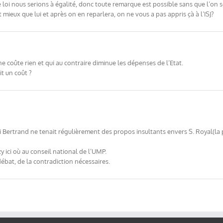
te loi nous serions à égalité, donc toute remarque est possible sans que l’on 
ieux que lui et après on en reparlera, on ne vous a pas appris çà à l’ISJ?
oûte rien et qui au contraire diminue les dépenses de l’Etat.
t un coût ?
si Bertrand ne tenait régulièrement des propos insultants envers S. Royal(la p
zy ici où au conseil national de l’UMP.
ébat, de la contradiction nécessaires.