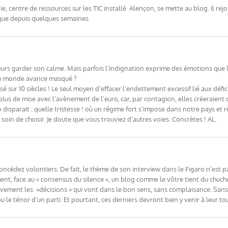
centre de ressources sur les TIC installé Alençon, se mette au blog. Il rejo
ogue depuis quelques semaines
ujours garder son calme. Mais parfois l’indignation exprime des émotions que
le monde avance masqué ?
lysé sur 10 siècles ! Le seul moyen d’effacer l’endettement excessif lié aux déf
plus de mise avec l’avènement de l’euro, car, par contagion, elles créeraient
o disparait : quelle tristesse ! où un régime fort s’impose dans notre pays et 
e soin de choisir. Je doute que vous trouviez d’autres voies. Concrètes ! AL.
oncédez volontiers. De fait, le thème de son interview dans le Figaro n’est p
ent, face au « consensus du silence », un blog comme le vôtre tient du chuc
vement les »décisions » qui vont dans le bon sens, sans complaisance. Sans 
u le ténor d’un parti. Et pourtant, ces derniers devront bien y venir à leur tou