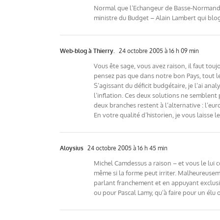
Normal que l’Echangeur de Basse-Normandie, 
ministre du Budget – Alain Lambert qui bl
Web-blog à Thierry.
24 octobre 2005 à 16 h 09 min
Vous ête sage, vous avez raison, il faut to
pensez pas que dans notre bon Pays, tout 
S’agissant du déficit budgétaire, je l’ai ana
l’inflation. Ces deux solutions ne semblent 
deux branches restent à l’alternative : l’eur
En votre qualité d’historien, je vous laisse l
Aloysius
24 octobre 2005 à 16 h 45 min
Michel Camdessus a raison – et vous le lui c
même si la forme peut irriter. Malheureusem
parlant franchement et en appuyant exclusi
ou pour Pascal Lamy, qu’à faire pour un élu o