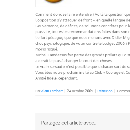
Comment donc se faire entendre ? Voilà la question que je
l’opposition s’y attaquer de front », en quelle langue d
Gouvernance, de déficits, de solutions concrètes pour le
plus vite, toutes les recommandations faites dans son 
l’effort pédagogique que nous menons avec Didier Migau
choc psychologique, de voter contre le budget 2006 ? Plu
moins risqué.
Michel Camdessus fait partie des grands prélats qui distr
aiderait le plus à changer le court des choses.
Le vrai « sursaut » n’est possible que si chacun sort de s
Vous êtes notre prochain invité au Club « Courage et Co
Amitié fidèle, cependant.
Par
Alain Lambert
|
24 octobre 2005
|
Réflexion
|
Comment
Partagez cet article avec...