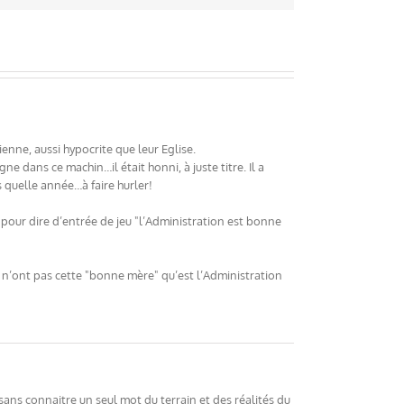
nne, aussi hypocrite que leur Eglise.
e dans ce machin…il était honni, à juste titre. Il a
s quelle année…à faire hurler!
as pour dire d’entrée de jeu "l’Administration est bonne
x n’ont pas cette "bonne mère" qu’est l’Administration
 sans connaitre un seul mot du terrain et des réalités du