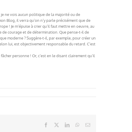
 je ne vois aucun politique de la majorité ou de
 mon Blog, il verra qu’on n’y parle précisément que de
pe ! Je m’épuise à crier qu’il faut mettre en oeuvre, au
e de courage et de détermination. Que pense-t-il de
ique moderne ? Suggère-t-il, par exemple, pour créer un
selon lui, est objectivement responsable du retard. C’est
fâcher personne ! Or, c’est en le disant clairement qu’il
Facebook
X
LinkedIn
WhatsApp
Email