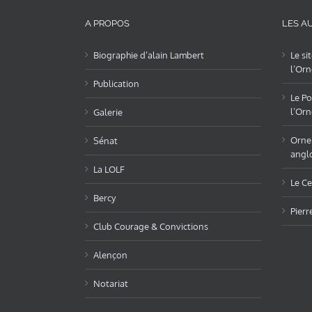
A PROPOS
LES AU
Biographie d’alain Lambert
Le si
l’Orn
Publication
Le Po
l’Orn
Galerie
OrneL
Sénat
angl
La LOLF
Le Ce
Bercy
Pierr
Club Courage & Convictions
Alençon
Notariat