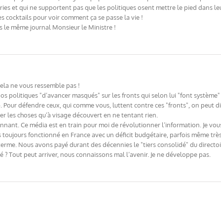
éories et qui ne supportent pas que les politiques osent mettre le pied dans l
es cocktails pour voir comment ça se passe la vie !
s le même journal Monsieur le Ministre !
 cela ne vous ressemble pas !
 politiques "d’avancer masqués" sur les fronts qui selon lui "font système" 
. Pour défendre ceux, qui comme vous, luttent contre ces "fronts", on peut dire
 les choses qu’à visage découvert en ne tentant rien.
sionnant. Ce média est en train pour moi de révolutionner l’information. Je v
 toujours fonctionné en France avec un déficit budgétaire, parfois même trè
 terme. Nous avons payé durant des décennies le "tiers consolidé" du direct
sé ? Tout peut arriver, nous connaissons mal l’avenir. Je ne développe pas.