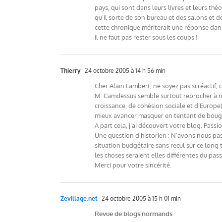
pays, qui sont dans leurs livres et leurs th
qu’il sorte de son bureau et des salons et d
cette chronique mériterait une réponse dan
il ne faut pas rester sous les coups !
Thierry
24 octobre 2005 à 14 h 56 min
Cher Alain Lambert, ne soyez pas si réactif,
M. Camdessus semble surtout reprocher à nos
croissance, de cohésion sociale et d’Europe)
mieux avancer masquer en tentant de bouger
A part cela, j’ai découvert votre blog. Pas
Une question d’historien : N’avons nous pas
situation budgétaire sans recul sur ce long
les choses seraient elles différentes du pas
Merci pour votre sincérité.
Zevillage.net
24 octobre 2005 à 15 h 01 min
Revue de blogs normands