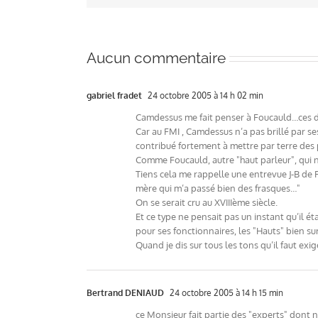
Aucun commentaire
gabriel fradet
24 octobre 2005 à 14 h 02 min
Camdessus me fait penser à Foucauld…ces de
Car au FMI , Camdessus n’a pas brillé par ses
contribué fortement à mettre par terre des p
Comme Foucauld, autre "haut parleur", qui 
Tiens cela me rappelle une entrevue J-B de Fo
mère qui m’a passé bien des frasques…"
On se serait cru au XVIIIème siècle.
Et ce type ne pensait pas un instant qu’il é
pour ses fonctionnaires, les "Hauts" bien su
Quand je dis sur tous les tons qu’il faut ex
Bertrand DENIAUD
24 octobre 2005 à 14 h 15 min
ce Monsieur fait partie des "experts" dont n