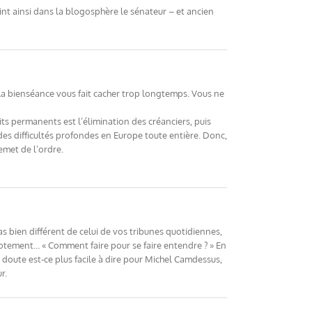
int ainsi dans la blogosphère le sénateur – et ancien
 la bienséance vous fait cacher trop longtemps. Vous ne
icits permanents est l’élimination des créanciers, puis
 des difficultés profondes en Europe toute entière. Donc,
remet de l’ordre.
as bien différent de celui de vos tribunes quotidiennes,
hotement… « Comment faire pour se faire entendre ? » En
doute est-ce plus facile à dire pour Michel Camdessus,
r.