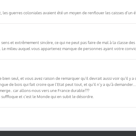
 les guerres coloniales avaient été un moyen de renflouer les caisses d’un 
n sens et extrêmement sincère, ce qui ne peut pas faire de mal à la classe de
og. Le milieu auquel vous appartenez manque de personnes ayant votre convic
bien seul, et vous avez raison de remarquer qu’il devrait aussi voir qu’il y 
angue de bois qui fait croire que l’Etat peut tout, et qu’il n’y a qu’à demander…
merge.. car allons-nous vers une France durable???
i sufffoque et c’est le Monde qui en subit le désordre.