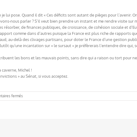
 lui pose. Quand il dit « Ces déficits sont autant de pièges pour l’avenir. Or
evons-nous parler ? S’il veut bien prendre un instant et me rendre visite sur
s résorber, de finances publiques, de croissance, de cohésion sociale et d’Euro
rapport comme dans d’autres puisque la France est plus riche de rapports qu
d, au-delà des clivages partisans, pour doter le France d’une gestion publ
tôt qu’une incantation sur « le sursaut » je préfèrerais l’entendre dire qui, 
ibuent les bons et les mauvais points, sans dire qui a raison ou tort pour ne 
a caverne, Michel !
nvictions » au Sénat, si vous acceptez.
sur
aires fermés
Coup
de
gueule
!