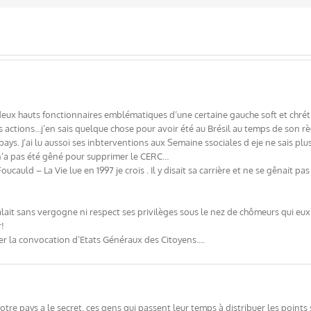
ux hauts fonctionnaires emblématiques d’une certaine gauche soft et chrétie
 actions…j’en sais quelque chose pour avoir été au Brésil au temps de son règn
ays. J’ai lu aussoi ses inbterventions aux Semaine ssociales d eje ne sais plu
n’a pas été gêné pour supprimer le CERC…
ucauld – La Vie lue en 1997 je crois . Il y disait sa carrière et ne se gênait p
talait sans vergogne ni respect ses privilèges sous le nez de chômeurs qui eu
r!
iger la convocation d’Etats Généraux des Citoyens….
otre pays a le secret, ces gens qui passent leur temps à distribuer les points