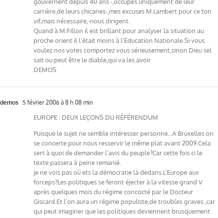
gouvernent depuis 40 ans -,occupés uniquement de leur
carrière,de leurs chicanes-,mes excuses M.Lambert pour ce ton
vif,mais nécessaire,-nous dirigent.
Quand à M.Fillon il est brillant pour analyser la situation au
proche orient il l’était moins à l’Education Nationale.Si vous
voulez nos votes comportez vous sérieusement,sinon Dieu sel
sait ou peut être le diable,qui va les avoir
DEMOS
demos
5 février 2006 à 8 h 08 min
EUROPE : DEUX LEÇONS DU RÉFÉRENDUM
Puisque le sujet ne semble intéresser personne…A Bruxelles on
se concerte pour nous resservir le même plat avant 2009.Cela
sert à quoi de demander l’avis du peuple?Car cette fois ci le
texte passera à peine remanié.
je ne vois pas où ets la démocratie là dedans.L’Europe aux
forceps?Les politiques se feront éjecter à la vitesse grand V
après quelques mois du régime concocté par le Docteur
Giscard.Et l’on aura un régime populiste,de troubles graves ,car
qui peut imaginer que les politiques deviennent brusquement