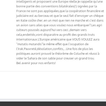
intelligents et proposent une Europe réelle.Je rappelle qu’une
bonne partie des conventions bilatérales(!) signées par la
France ne sont pas appliquées,que la coopération financière et
judiciaire est au berceau et que le seul fait d’envoyer un chèque
en Italie coûte cher..en un mot que rien ne marche et c’est dans
un avion sans ailes que vous voulez nous embarquer?.Les agri
culteurs poussés aujourd’hui vers ceci ,demain vers
cela,endettés,vont disparaitre au profit des grands truts
internationaux.L’Europe américaine que VOUS VOULEZ aura
"mutatis mutandis"le même effet que l’ocupation de
l’Irak.Pauvreté,désolation,conflits,…Une fois de plus les
politiques auront prouvé le théorème de Coluche et réussi à
vider le Sahara de son sable pour creuser un grand trou.
Bel avenir pour nos enfants!