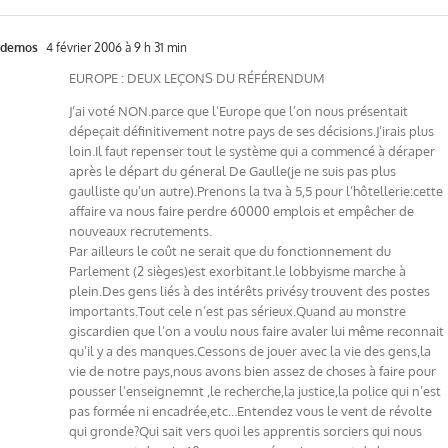
demos
4 février 2006 à 9 h 31 min
EUROPE : DEUX LEÇONS DU RÉFÉRENDUM
J’ai voté NON.parce que l’Europe que l’on nous présentait
dépeçait définitivement notre pays de ses décisions.J’irais plus
loin.Il faut repenser tout le système qui a commencé à déraper
après le départ du géneral De Gaulle(je ne suis pas plus
gaulliste qu’un autre).Prenons la tva à 5,5 pour l’hôtellerie:cette
affaire va nous faire perdre 60000 emplois et empêcher de
nouveaux recrutements.
Par ailleurs le coût ne serait que du fonctionnement du
Parlement (2 sièges)est exorbitant.le lobbyisme marche à
plein.Des gens liés à des intérêts privésy trouvent des postes
importants.Tout cele n’est pas sérieux.Quand au monstre
giscardien que l’on a voulu nous faire avaler lui même reconnait
qu’il y a des manques.Cessons de jouer avec la vie des gens,la
vie de notre pays,nous avons bien assez de choses à faire pour
pousser l’enseignemnt ,le recherche,la justice,la police qui n’est
pas formée ni encadrée,etc…Entendez vous le vent de révolte
qui gronde?Qui sait vers quoi les apprentis sorciers qui nous